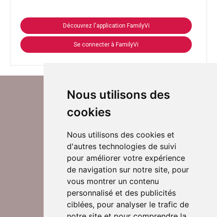
Découvrez l'application FamilyVi
Se connecter à FamilyVi
Nous utilisons des
cookies
Nous utilisons des cookies et
d'autres technologies de suivi
Suivez-nous sur Twitter
pour améliorer votre expérience
de navigation sur notre site, pour
vous montrer un contenu
personnalisé et des publicités
Rejoignez nos équipes
ciblées, pour analyser le trafic de
notre site et pour comprendre la