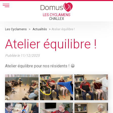
Skip to main content
LES CYCLAMENS
CHALLEX
Les Cyclamens
>
Actualités
>
Atelier équilibre !
Atelier équilibre !
Publiée le
11/12/2025
Atelier équilibre pour nos résidents ! 😀